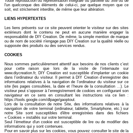
Toute reproduction ou représentation intégrale ou partielle du Site ou de
l'un quelconque des éléments de celui-ci, par quelque moyen que ce
soit, est strictement interdite, de même que leur altération.
LIENS HYPERTEXTES
Les liens présents sur ce site peuvent orienter le visiteur sur des sites
extérieurs dont le contenu ne peut en aucune manière engager la
responsabilité de DIY Creation. De même, la simple mention de marque
ou de nom de société n'engage pas DIY Creation sur la qualité réelle ou
supposée des produits ou des services rendus.
COOKIES
Nous sommes particulièrement attentif aux besoins de nos clients c’est
pour cette raison que lors de la visite de l’internaute sur
www.diycreation.fr
, DIY Creation est susceptible d’implanter un cookie
dans l’ordinateur du visiteur. Il permet à DIY Creation d’enregistrer des
informations relatives à la navigation de l’ordinateur du visiteur sur ce
site (les pages consultées, la date et l’heure de la consultation …). Le
visiteur peut s’opposer à l’enregistrement de cookies en configurant son
navigateur en ce sens en consultant les instructions via ce lien :
https://tools.google.com/dlpage/gaoptout
.
Lors de la consultation de notre Site, des informations relatives à la
navigation de votre terminal (ordinateur, tablette, Smartphone, etc.) sur
notre Site sont susceptibles d'être enregistrées dans des fichiers
« Cookies » installés sur votre terminal.
Seul l’émetteur d'un cookie est susceptible de lire ou de modifier des
informations qui y sont contenues.
Pour en savoir plus sur les cookies, vous pouvez consulter le site de la